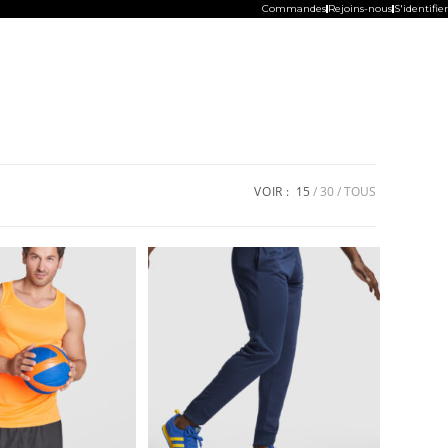
Commandes
Rejoins-nous
S'identifier
VOIR :
15
30
TOUS