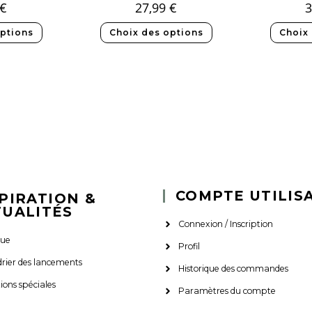
€
27,99
€
3
ptions
Choix des options
Choix
COMPTE UTILIS
PIRATION &
TUALITÉS
Connexion / Inscription
que
Profil
rier des lancements
Historique des commandes
tions spéciales
Paramètres du compte