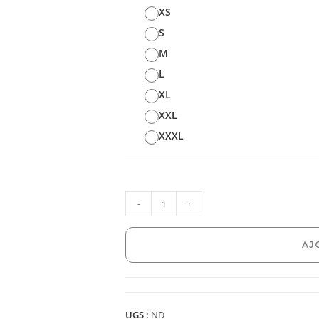
XS
S
M
L
XL
XXL
XXXL
-
+
AJ
UGS :
ND