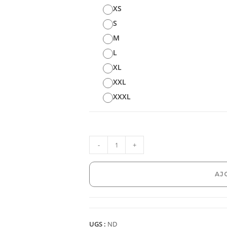
XS
S
M
L
XL
XXL
XXXL
-
+
AJ
UGS :
ND