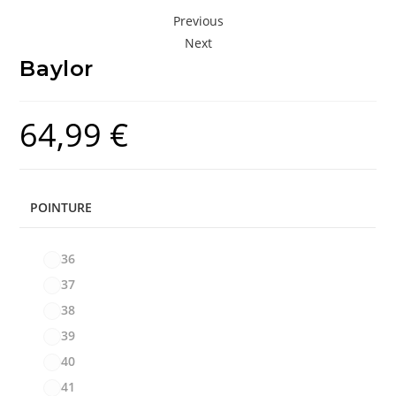
Previous
Next
Baylor
64,99
€
POINTURE
36
37
38
39
40
41