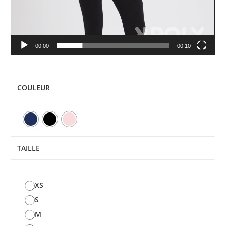
00:00
00:10
COULEUR
TAILLE
XS
S
M