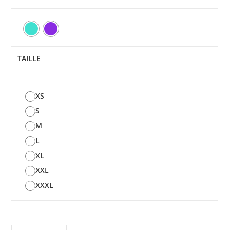
TAILLE
XS
S
M
L
XL
XXL
XXXL