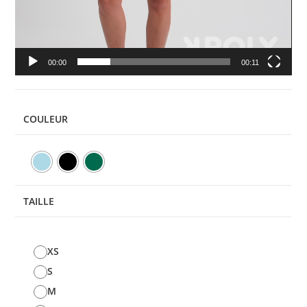
00:00
00:11
COULEUR
TAILLE
XS
S
M