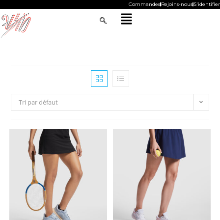
Commandes
Rejoins-nous
S'identifier
Tri par défaut