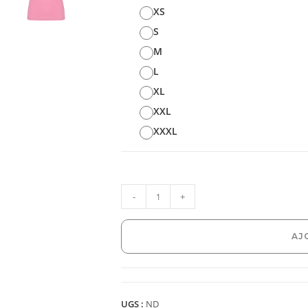
XS
S
M
L
XL
XXL
XXXL
-
+
AJ
UGS :
ND