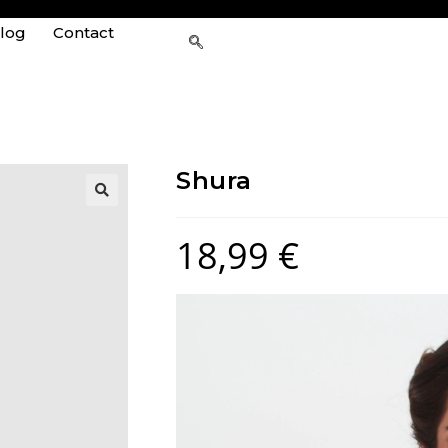
log
Contact
Shura
18,99
€
Lecteur
vidéo