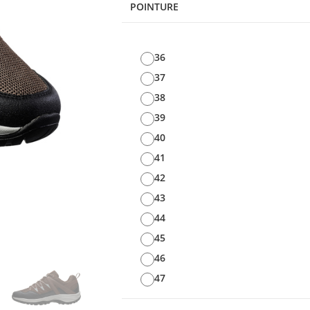
POINTURE
36
37
38
39
40
41
42
43
44
45
46
47