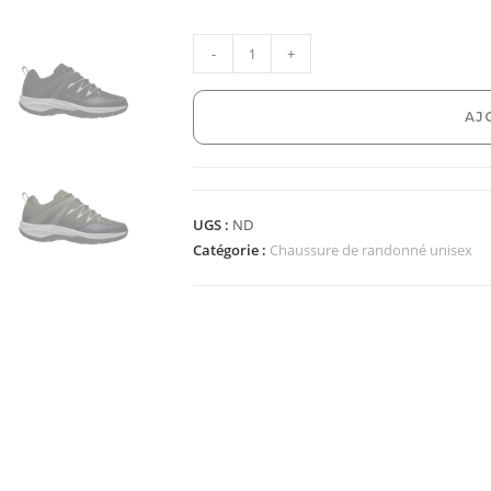
-
+
AJ
UGS :
ND
Catégorie :
Chaussure de randonné unisex