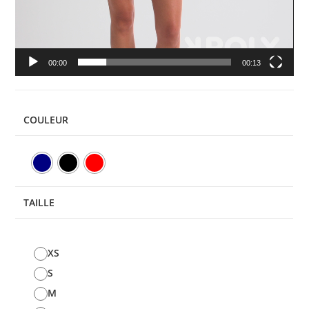
00:00
00:13
COULEUR
TAILLE
XS
S
M