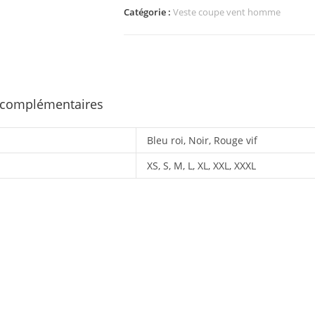
Catégorie :
Veste coupe vent homme
 complémentaires
Bleu roi, Noir, Rouge vif
XS, S, M, L, XL, XXL, XXXL