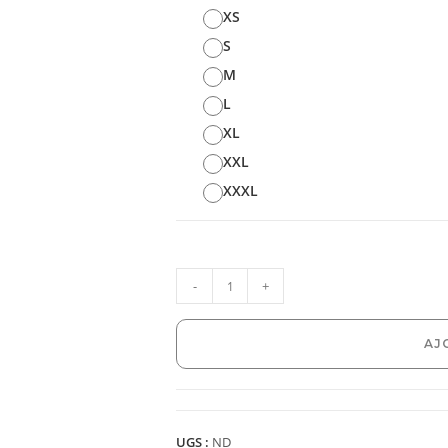
XS
S
M
L
XL
XXL
XXXL
-
+
AJ
UGS :
ND