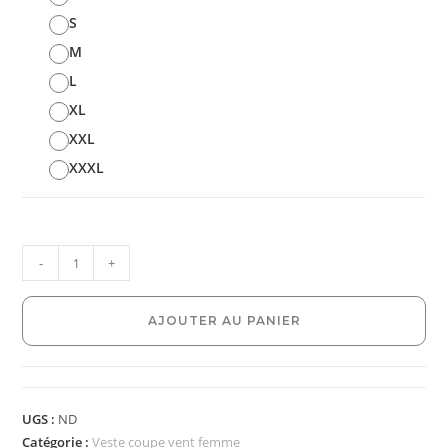
S
M
L
XL
XXL
XXXL
-
+
AJOUTER AU PANIER
UGS :
ND
Catégorie :
Veste coupe vent femme