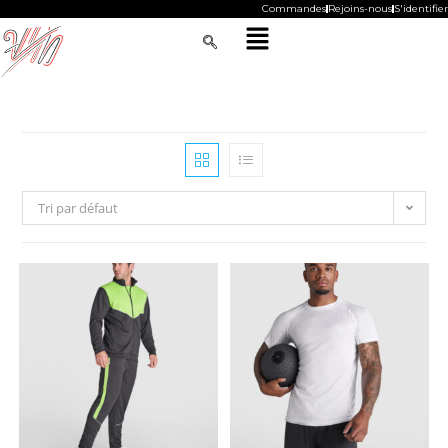
Commandes
Rejoins-nous
S'identifier
Tri par défaut